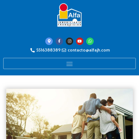
5516388389
contacto@alfajh.com