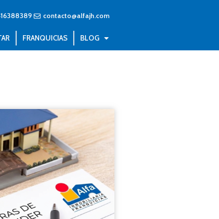
516388389
contacto@alfajh.com
TAR
FRANQUICIAS
BLOG