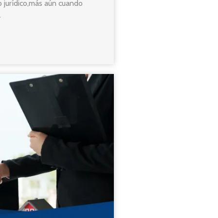
 jurídico,más aún cuando
.