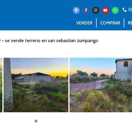
5
VENDER
COMPRAR
R
9 - se vende terreno en san sebastian zumpango