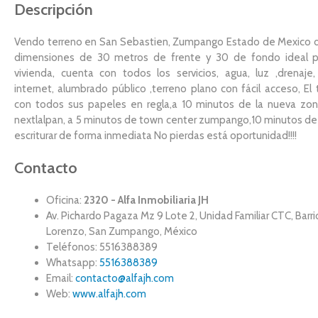
Descripción
Vendo terreno en San Sebastien, Zumpango Estado de Mexico
dimensiones de 30 metros de frente y 30 de fondo ideal p
vivienda, cuenta con todos los servicios, agua, luz ,drenaje, 
internet, alumbrado público ,terreno plano con fácil acceso, El
con todos sus papeles en regla,a 10 minutos de la nueva zona
nextlalpan, a 5 minutos de town center zumpango,10 minutos de
escriturar de forma inmediata No pierdas está oportunidad!!!!
Contacto
Oficina:
2320 - Alfa Inmobiliaria JH
Av. Pichardo Pagaza Mz 9 Lote 2, Unidad Familiar CTC, Barr
Lorenzo, San Zumpango, México
Teléfonos: 5516388389
Whatsapp:
5516388389
Email:
contacto@alfajh.com
Web:
www.alfajh.com