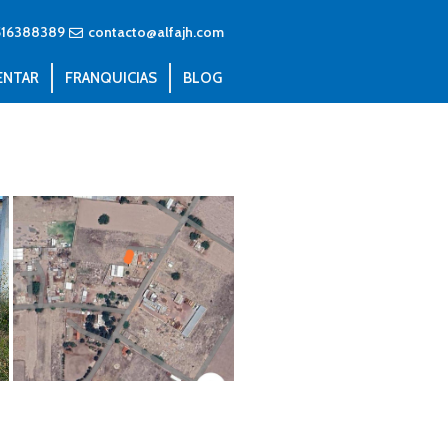
516388389
contacto@alfajh.com
ENTAR
FRANQUICIAS
BLOG