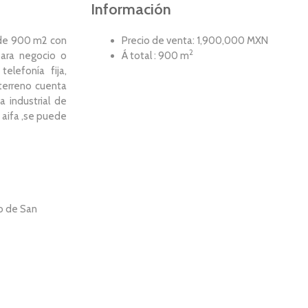
Información
 de 900 m2 con
Precio de venta: 1,900,000 MXN
2
ara negocio o
Á total : 900 m
telefonía fija,
 terreno cuenta
 industrial de
 aifa ,se puede
io de San