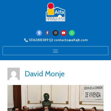
5516388389
contacto@alfajh.com
David Monje