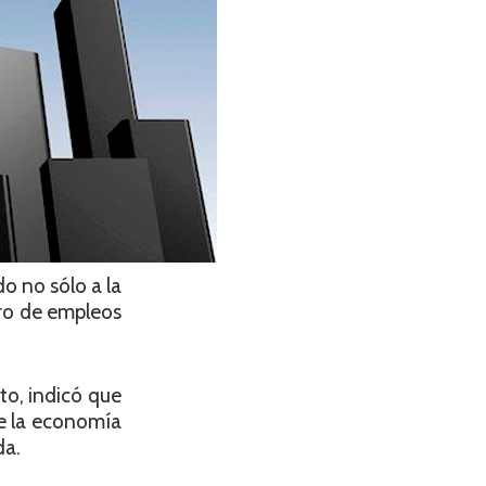
do no sólo a la
tro de empleos
to, indicó que
de la economía
da.