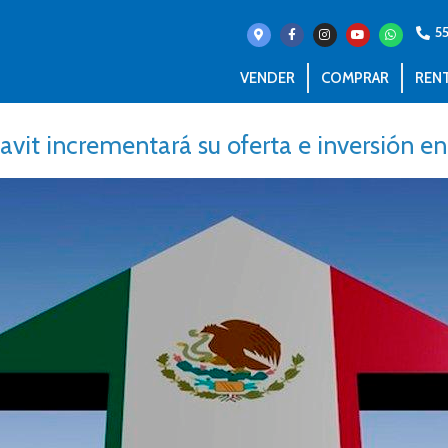
5
VENDER
COMPRAR
REN
avit incrementará su oferta e inversión e