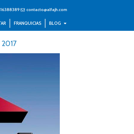
516388389
contacto@alfajh.com
TAR
FRANQUICIAS
BLOG
n 2017