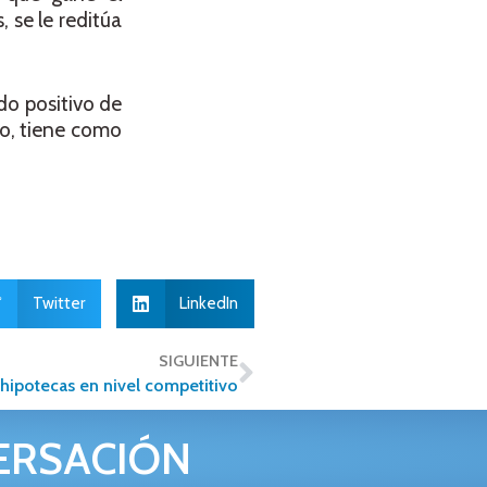
 se le reditúa
do positivo de
o, tiene como
Twitter
LinkedIn
SIGUIENTE
a hipotecas en nivel competitivo
ERSACIÓN