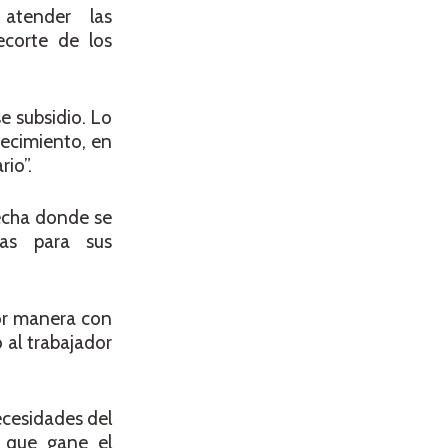
á atender las
ecorte de los
e subsidio. Lo
recimiento, en
io”.
echa donde se
ias para sus
jor manera con
 al trabajador
ecesidades del
 que gane el