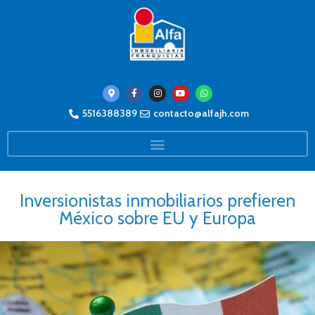
5516388389
contacto@alfajh.com
Inversionistas inmobiliarios prefieren
México sobre EU y Europa