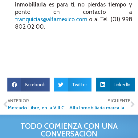
inmobiliaria
es para ti, no pierdas tiempo y
ponte en contacto a
franquicias@alfamexico.com
o al Tel. (01) 998
802 02 00.
Facebook
Twitter
LinkedIn
ANTERIOR
SIGUIENTE
Mercado Libre, en la VIII Convención Alfa Inmobiliaria
Alfa Inmobiliaria marca la pauta para el futuro inmobiliario en su VIII Convención Nacional
TODO COMIENZA CON UNA
CONVERSACIÓN