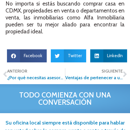
No importa si estás buscando comprar casa en
CDMX, propiedades en venta o departamentos en
venta, las inmobiliarias como Alfa Inmobiliaria
pueden ser tu mejor aliado para encontrar la
propiedad ideal.
Facebook
Twitter
LinkedIn
ANTERIOR
SIGUIENTE
¿Por qué necesitas asesores inmobiliarios para comprar una casa?
Ventajas de pertenecer a una red inmobiliaria para asesores y corredores
TODO COMIENZA CON UNA
CONVERSACIÓN
Su oficina local siempre está disponible para hablar