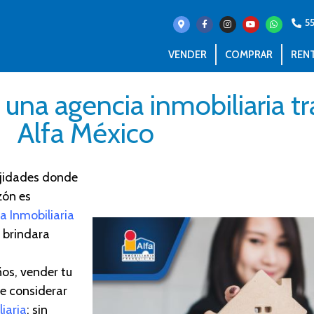
5
VENDER
COMPRAR
REN
una agencia inmobiliaria tr
Alfa México
jidade
s d
onde
zón es
fa Inmobiliaria
e brindara
os, vender tu
te considerar
iaria
; sin