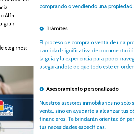
comprando o vendiendo una propiedad.
ncia
o Alfa
a gran
Trámites
E
l proceso de compra o venta de una pr
e elegirnos
:
cantidad significativa de documentació
la guía y la experiencia para poder nave
asegurándote de que todo esté en orden 
Asesoramiento personalizado
N
uestros
asesores
inmobiliarios no solo 
venta, sino en ayudarte a alcanzar tus o
financieros. Te brindarán orientación p
tus necesidades específicas.