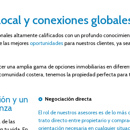
local y conexiones globale
onales altamente calificados
con
un profundo conocimient
 las mejores
oportunidades
para nuestros clientes, ya sea
er una amplia gama de opciones inmobiliarias en diferent
 comunidad costera, tenemos la propiedad perfecta para t
ión y un
Negociación directa
anza
E
l rol de nuestros
asesores
es de lo más c
trato directo entre propietario y compra
 de las
orientación necesaria en cualquier situac
 tu vida. En