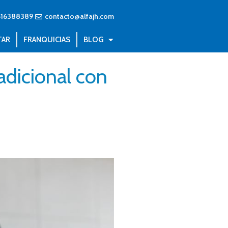
516388389
contacto@alfajh.com
TAR
FRANQUICIAS
BLOG
adicional con