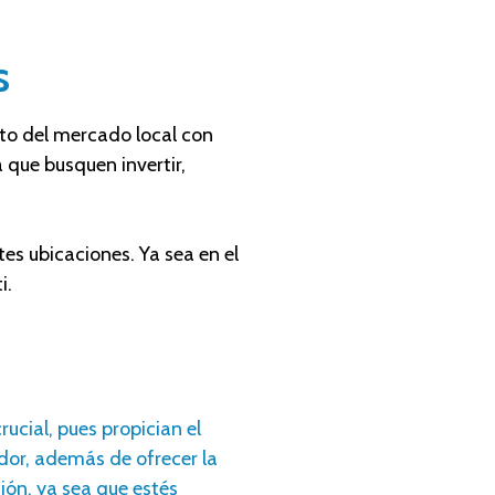
s
o del mercado local con
 que busquen invertir,
es ubicaciones. Ya sea en el
i.
rucial, pues propician el
dor, además de ofrecer la
ión, ya sea que estés